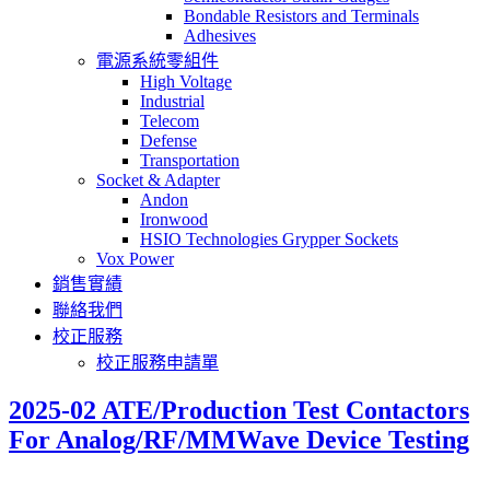
Bondable Resistors and Terminals
Adhesives
電源系統零組件
High Voltage
Industrial
Telecom
Defense
Transportation
Socket & Adapter
Andon
Ironwood
HSIO Technologies Grypper Sockets
Vox Power
銷售實績
聯絡我們
校正服務
校正服務申請單
2025-02 ATE/Production Test Contactors
For Analog/RF/MMWave Device Testing