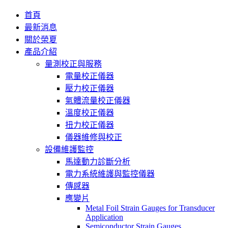
首頁
最新消息
關於榮夏
產品介紹
量測校正與服務
電量校正儀器
壓力校正儀器
氣體流量校正儀器
溫度校正儀器
扭力校正儀器
儀器維修與校正
設備維護監控
馬達動力診斷分析
電力系統維護與監控儀器
傳感器
應變片
Metal Foil Strain Gauges for Transducer
Application
Semiconductor Strain Gauges