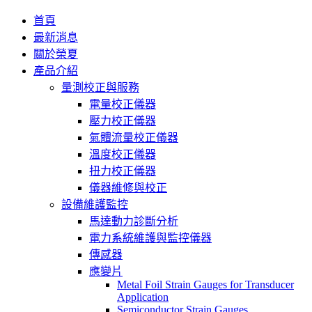
首頁
最新消息
關於榮夏
產品介紹
量測校正與服務
電量校正儀器
壓力校正儀器
氣體流量校正儀器
溫度校正儀器
扭力校正儀器
儀器維修與校正
設備維護監控
馬達動力診斷分析
電力系統維護與監控儀器
傳感器
應變片
Metal Foil Strain Gauges for Transducer
Application
Semiconductor Strain Gauges