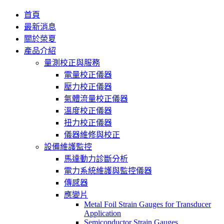
首頁
最新消息
關於榮夏
產品介紹
量測校正與服務
電量校正儀器
壓力校正儀器
氣體流量校正儀器
溫度校正儀器
扭力校正儀器
儀器維修與校正
設備維護監控
馬達動力診斷分析
電力系統維護與監控儀器
傳感器
應變片
Metal Foil Strain Gauges for Transducer
Application
Semiconductor Strain Gauges