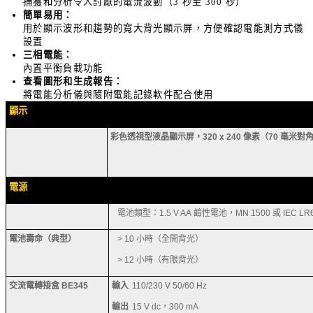
捕獲和分析令人討厭的電流波動（
3
秒至
300
秒）
簡單易用：
用於顯示波形和趨勢的寬大背光顯示屏，方便確認電能測方式儀
設置
三相電能：
內置平衡負載功能
查看圖形和生成報告：
將電能分析儀與隨附電能記錄軟件配合使用
顯示
彩色透視型液晶顯示屏，
320 x 240
像素（
70
毫米對
電源
電池類型：
1.5 V AA
鹼性電池，
MN 1500
或
IEC LR6
電池壽命（典型）
> 10
小時（全開背光）
> 12
小時（有限背光）
交流電轉接盒
BE345
輸入
110/230 V 50/60 Hz
輸出
15 V dc
，
300 mA