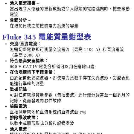
湧入電流捕獲
–
當出現令人懷疑的重新啟動或令人厭煩的電路跳閘時，檢查啟動
電流
負載分析
–
在增加負載之前檢驗電力系統的容量
Fluke 345
電能質量鉗型表
交流
/
直流電流：
無需切斷電路即可測量交流電流（最高
1400 A
）和直流電流
（最高
2000 A
）
符合最高安全標準：
600 V CAT IV
電能分析儀可以用在進線口處
在信噪環境下準確測量：
由於配備低通濾波器，即使電力負載中存在失真波形，鉗型表也
能進行準確的測量
數據記錄：
可對任何電能質量參數（包括諧波）進行幾分鐘甚至一個多月的
記錄，從而發現間歇性故障
檢驗電池：
直接測量電池和直流系統的直流波動
(%)
排除諧波故障：
以數字或圖形形式分析和記錄諧波
湧入電流：