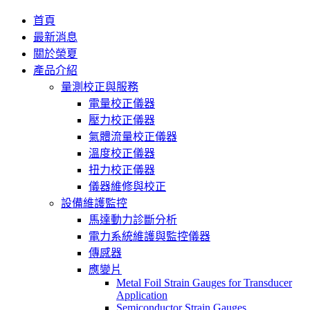
首頁
最新消息
關於榮夏
產品介紹
量測校正與服務
電量校正儀器
壓力校正儀器
氣體流量校正儀器
溫度校正儀器
扭力校正儀器
儀器維修與校正
設備維護監控
馬達動力診斷分析
電力系統維護與監控儀器
傳感器
應變片
Metal Foil Strain Gauges for Transducer
Application
Semiconductor Strain Gauges