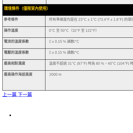
環境條件（僅限室內使用）
參考條件
所有準確度均是在
23°C ± 1°C (73.4°F ± 1.8°F)
的環
操作溫度
0°C
至
50°C
（
32°F
至
122°F
）
電流的溫度係數

± 0.15 %
讀數
/°C
電壓的溫度係數

± 0.15 %
讀數
/°C
最高相對濕度
溫度不超過
31°C (87°F)
時為
80 %
，
40°C (104°F)
最高操作海拔高度
2000 m
上一篇
下一篇