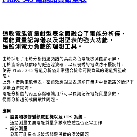
這款電能質量鉗型表全面融合了電能分析儀、
電能質量記錄儀以及鉗型表的強大功能，
是監測電力負載的理想工具。
由於採用了用於分析諧波頻譜的高亮彩色電能檢測儀顯示屏，
用於濾除高頻信噪的低通濾波器，以及優秀的電磁防干擾設計，
使得
Fluke 345
電能分析儀非常適合檢修可變負載的電能質量故
障。
此外，借助電能儀表，霍爾效應鉗型表還能在無需中斷電路的情況下
測量直流電流。
電能分析儀的內置存儲器讓用戶可以長期記錄電能質量參數，
從而分析趨勢或間歇性問題。
應用
設置和檢修變頻電動機以及
UPS
系統
–
通過測量主要電能質量參數來檢驗是否正常工作
諧波測量
–
發現可能損害或破壞關鍵設備的諧波問題