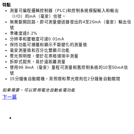
特點
測量可編程邏輯控制器（
PLC)
和控制系統模擬輸入和輸出
（
I/O
）的
mA
（毫安）信號。
無需斷開回路，即可測量變送器發出的
4
至
20mA
（毫安）輸出信
號
準確度達
0.2%
分辨率和靈敏度可達
0.01mA
保持功能可捕獲和顯示不斷變化的測量值
毫安測量值和百分比雙顯示功能
聚光照明燈，便於在黑暗環境中測量
拆卸式鉗夾，易於遠距離測量
使用
99.9mA
（毫安）量程可測量較舊控制系統的
10
至
50mA
信
號
15
分鐘後自動關機，背照燈和聚光燈則在
2
分鐘後自動關閉
如果需要，可以禁用電池自動省電功能
下一篇