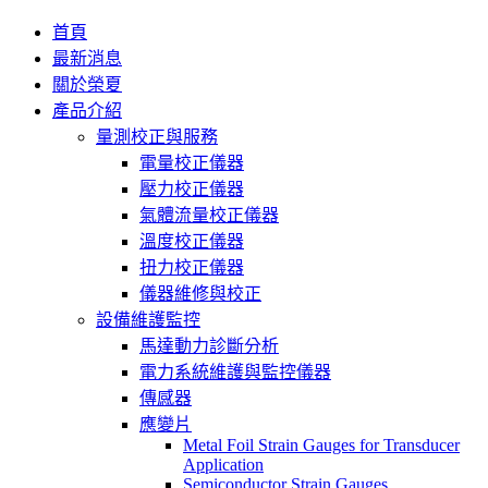
首頁
最新消息
關於榮夏
產品介紹
量測校正與服務
電量校正儀器
壓力校正儀器
氣體流量校正儀器
溫度校正儀器
扭力校正儀器
儀器維修與校正
設備維護監控
馬達動力診斷分析
電力系統維護與監控儀器
傳感器
應變片
Metal Foil Strain Gauges for Transducer
Application
Semiconductor Strain Gauges