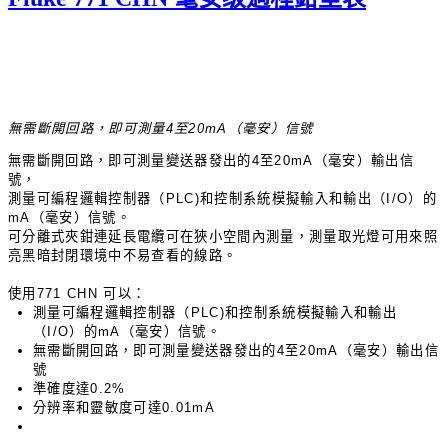
無需斷開回路，即可測量
4
至
20mA
（毫安）信號
無需斷開回路，即可測量變送器發出的
4
至
20mA
（毫安）輸出信
號，
測量可編程邏輯控制器（
PLC)
和控制系統模擬輸入和輸出（
I/O
）的
mA
（毫安）信號。
可分離式夾鉗連延長電纜可在狹小空間內測量，測量取光燈可用來照
亮黑暗封閉環境中不易查看的線路。
使用
771 CHN
可以：
測量可編程邏輯控制器（
PLC)
和控制系統模擬輸入和輸出
（
I/O
）的
mA
（毫安）信號。
無需斷開回路，即可測量變送器發出的
4
至
20mA
（毫安）輸出信
號
準確度達
0.2%
分辨率和靈敏度可達
0.01mA