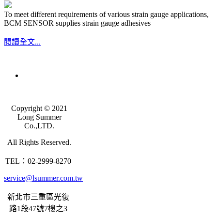
To meet different requirements of various strain gauge applications,
BCM SENSOR supplies strain gauge adhesives
閱讀全文...
Copyright © 2021
Long Summer
Co.,LTD.
All Rights Reserved.
TEL：02-2999-8270
service@lsummer.com.tw
新北市三重區光復
路1段47號7樓之3