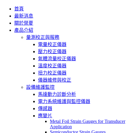
首頁
最新消息
關於榮夏
產品介紹
量測校正與服務
電量校正儀器
壓力校正儀器
氣體流量校正儀器
溫度校正儀器
扭力校正儀器
儀器維修與校正
設備維護監控
馬達動力診斷分析
電力系統維護與監控儀器
傳感器
應變片
Metal Foil Strain Gauges for Transducer
Application
Semiconductor Strain Gauges