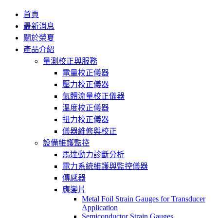
首頁
最新消息
關於榮夏
產品介紹
量測校正與服務
電量校正儀器
壓力校正儀器
氣體流量校正儀器
溫度校正儀器
扭力校正儀器
儀器維修與校正
設備維護監控
馬達動力診斷分析
電力系統維護與監控儀器
傳感器
應變片
Metal Foil Strain Gauges for Transducer
Application
Semiconductor Strain Gauges