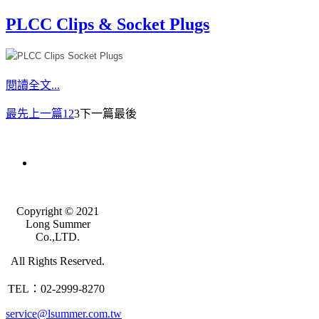
PLCC Clips & Socket Plugs
閱讀全文...
最先
上一篇
1
2
3
下一篇
最後
Copyright © 2021
Long Summer
Co.,LTD.
All Rights Reserved.
TEL：02-2999-8270
service@lsummer.com.tw