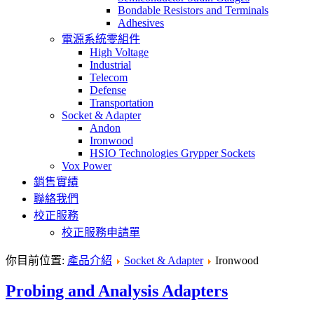
Bondable Resistors and Terminals
Adhesives
電源系統零組件
High Voltage
Industrial
Telecom
Defense
Transportation
Socket & Adapter
Andon
Ironwood
HSIO Technologies Grypper Sockets
Vox Power
銷售實績
聯絡我們
校正服務
校正服務申請單
你目前位置:
產品介紹
Socket & Adapter
Ironwood
Probing and Analysis Adapters