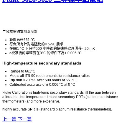
二等標準鉑電阻溫度計
範圍高達661 °C
符合所有針對電阻比的ITS-90 要求
在661 °C 下保持500 小時後的快速熱處理漂移< 20 mK
>校准後的準確度在0°C 的條件下為± 0.006 °C
High-temperature secondary standards
Range to 661°C
Meets all ITS-90 requirements for resistance ratios
Rtp drift < 20 mK after 500 hours at 661°C
Calibrated accuracy of ± 0.006 °C at 0 °C
Fluke Calibration's high-temp secondary standards fill the gap between
affordable, but temperature-limited secondary PRTs (platinum resistance
thermometers) and more expensive,
highly accurate SPRTs (standard platinum resistance thermometers).
上一篇
下一篇