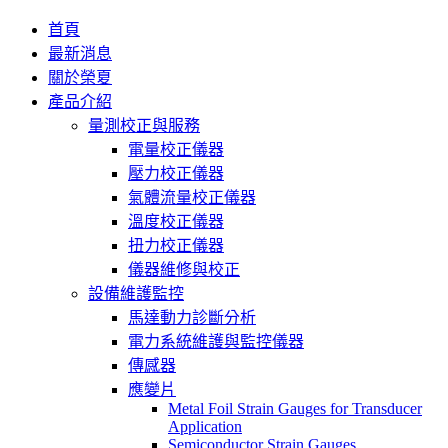
首頁
最新消息
關於榮夏
產品介紹
量測校正與服務
電量校正儀器
壓力校正儀器
氣體流量校正儀器
溫度校正儀器
扭力校正儀器
儀器維修與校正
設備維護監控
馬達動力診斷分析
電力系統維護與監控儀器
傳感器
應變片
Metal Foil Strain Gauges for Transducer
Application
Semiconductor Strain Gauges