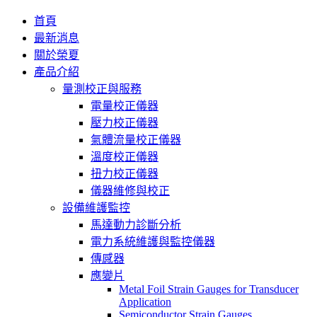
首頁
最新消息
關於榮夏
產品介紹
量測校正與服務
電量校正儀器
壓力校正儀器
氣體流量校正儀器
溫度校正儀器
扭力校正儀器
儀器維修與校正
設備維護監控
馬達動力診斷分析
電力系統維護與監控儀器
傳感器
應變片
Metal Foil Strain Gauges for Transducer
Application
Semiconductor Strain Gauges