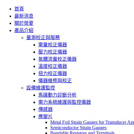
首頁
最新消息
關於榮夏
產品介紹
量測校正與服務
電量校正儀器
壓力校正儀器
氣體流量校正儀器
溫度校正儀器
扭力校正儀器
儀器維修與校正
設備維護監控
馬達動力診斷分析
電力系統維護與監控儀器
傳感器
應變片
Metal Foil Strain Gauges for Transducer App
Semiconductor Strain Gauges
Bondable Resistors and Terminals