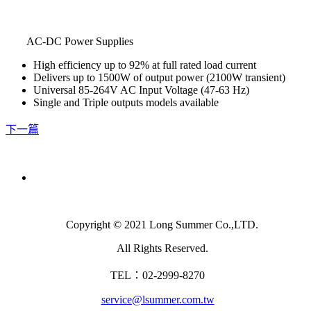
AC-DC Power Supplies
High efficiency up to 92% at full rated load current
Delivers up to 1500W of output power (2100W transient)
Universal 85-264V AC Input Voltage (47-63 Hz)
Single and Triple outputs models available
下一篇
Copyright © 2021 Long Summer Co.,LTD.
All Rights Reserved.
TEL：02-2999-8270
service@lsummer.com.tw