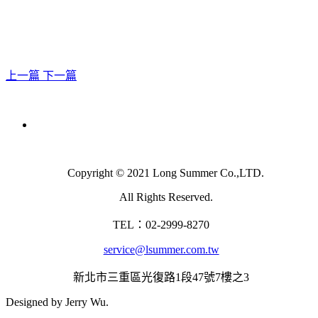
上一篇
下一篇
Copyright © 2021 Long Summer Co.,LTD.
All Rights Reserved.
TEL：02-2999-8270
service@lsummer.com.tw
新北市三重區光復路1段47號7樓之3
Designed by Jerry Wu.