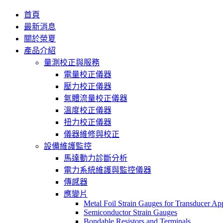
首頁
最新消息
關於榮夏
產品介紹
量測校正與服務
電量校正儀器
壓力校正儀器
氣體流量校正儀器
溫度校正儀器
扭力校正儀器
儀器維修與校正
設備維護監控
馬達動力診斷分析
電力系統維護與監控儀器
傳感器
應變片
Metal Foil Strain Gauges for Transducer App
Semiconductor Strain Gauges
Bondable Resistors and Terminals