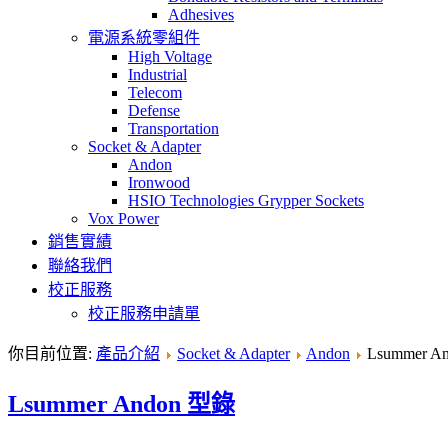
Adhesives
電源系統零組件
High Voltage
Industrial
Telecom
Defense
Transportation
Socket & Adapter
Andon
Ironwood
HSIO Technologies Grypper Sockets
Vox Power
銷售實績
聯絡我們
校正服務
校正服務申請單
你目前位置:
產品介紹
Socket & Adapter
Andon
Lsummer A
Lsummer Andon 型錄