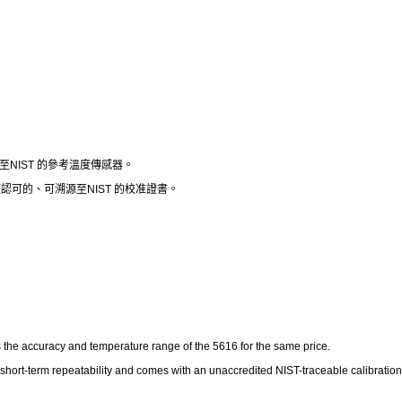
NIST 的參考溫度傳感器。
未經認可的、可溯源至NIST 的校准證書。
 the accuracy and temperature range of the 5616 for the same price.
hort-term repeatability and comes with an unaccredited NIST-traceable calibration