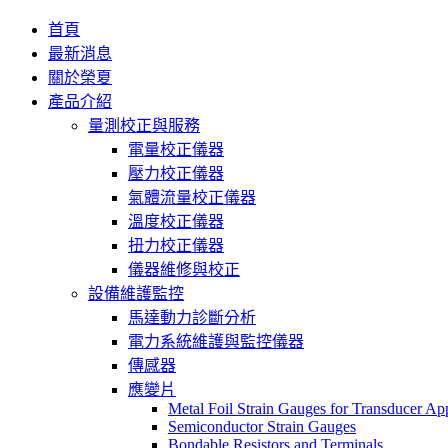
首頁
最新消息
關於榮夏
產品介紹
量測校正與服務
電量校正儀器
壓力校正儀器
氣體流量校正儀器
溫度校正儀器
扭力校正儀器
儀器維修與校正
設備維護監控
馬達動力診斷分析
電力系統維護與監控儀器
傳感器
應變片
Metal Foil Strain Gauges for Transducer App
Semiconductor Strain Gauges
Bondable Resistors and Terminals