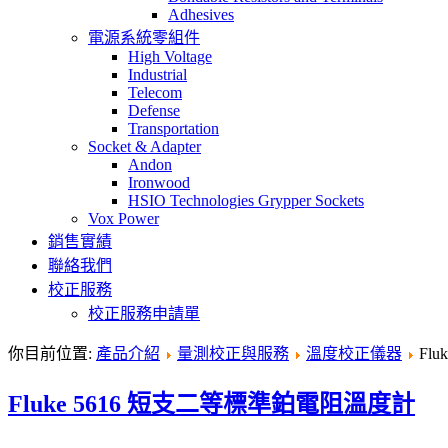
Adhesives
電源系統零組件
High Voltage
Industrial
Telecom
Defense
Transportation
Socket & Adapter
Andon
Ironwood
HSIO Technologies Grypper Sockets
Vox Power
銷售實績
聯絡我們
校正服務
校正服務申請單
你目前位置:
產品介紹
量測校正與服務
溫度校正儀器
Fl
Fluke 5616 短支二等標準鉑電阻溫度計