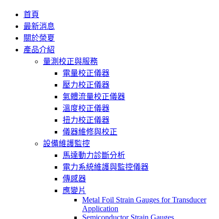
首頁
最新消息
關於榮夏
產品介紹
量測校正與服務
電量校正儀器
壓力校正儀器
氣體流量校正儀器
溫度校正儀器
扭力校正儀器
儀器維修與校正
設備維護監控
馬達動力診斷分析
電力系統維護與監控儀器
傳感器
應變片
Metal Foil Strain Gauges for Transducer
Application
Semiconductor Strain Gauges