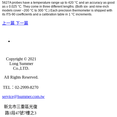
5627A probes have a temperature range up to 420 °C and an accuracy as good
as ± 0.025 °C. They come in three different lengths. (Both six- and nine-inch
models cover –200 °C to 300 °C.) Each precision thermometer is shipped with
its ITS-90 coefficients and a calibration table in 1 °C increments.
上一篇
下一篇
Copyright © 2021
Long Summer
Co.,LTD.
All Rights Reserved.
TEL：02-2999-8270
service@lsummer.com.tw
新北市三重區光復
路1段47號7樓之3